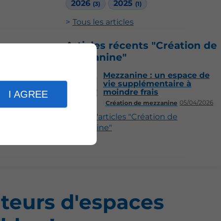
2026
2025
(3)
(1)
Tous les articles
Articles récents "Création de
mezzanine"
Mezzanine : un espace de
vie supplémentaire à
moindre frais
I AGREE
05/04/2026
Création de mezzanine
Plus d'articles "Création de
mezzanine"
teurs d'espaces