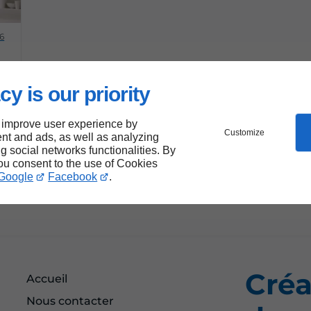
6
cy is our priority
r
 improve user experience by
Customize
nt and ads, as well as analyzing
ng social networks functionalities. By
you consent to the use of Cookies
Google
Facebook
.
Créa
Accueil
Nous contacter