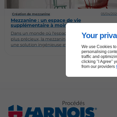
05/04/202
Création de mezzanine
Mezzanine : un espace de vie
supplémentaire à moindre frais
Dans un monde où l'espace devient de plus en
Your priva
plus précieux, la mezzanine se présente comme
une solution ingénieuse et économique pour crée
We use Cookies to
un espace de vie supplémentaire. Que ce soit pour
personalising conte
un bureau, une chambre d'amis ou un coin
traffic and optimizi
clicking "I Agree" 
détente, aménager une mezzanine offre une
from our providers
multitude de possibilités tout en optimisant
l'espace disponible. Dans cet article, nous vous
proposons de découvrir les avantages, les
différentes options d’aménagement, ainsi que les
aspects pratiques liés à la création d’une
mezzanine dans votre habitat.