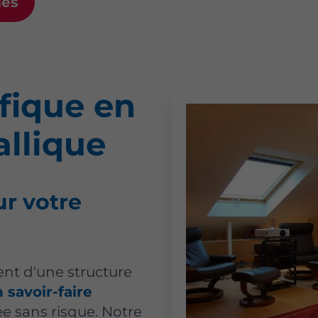
gés
fique
en
llique
ur votre
ent d'une structure
 savoir-faire
e sans risque. Notre