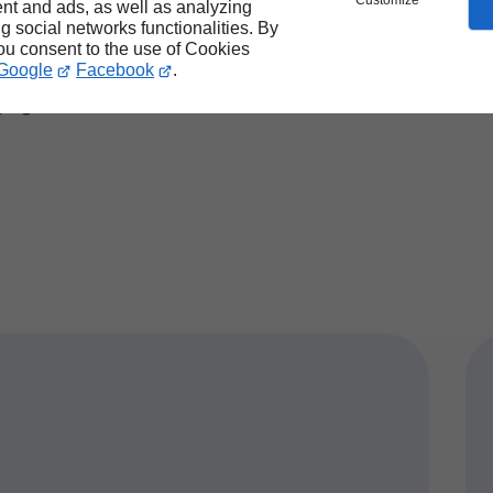
Customize
nt and ads, as well as analyzing
ng social networks functionalities. By
you consent to the use of Cookies
agement de
Google
Facebook
.
gny ? PRIMA