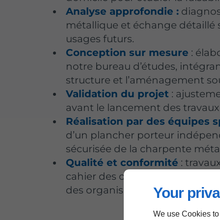
Analyse approfondie :
diagnost
métallique et échange détaillé 
usages futurs.
Conception sur mesure
: élab
notre bureau d’études, intégran
structure et l’aménagement so
Validation du projet
: ajustem
avant le lancement des travaux
Réalisation par des équipes s
d’un plancher porteur indépen
sécurisée de la charpente métal
Qualité et conformité
: travau
cahier des charges strict, contrô
des organismes agréés.
Your priva
We use Cookies to