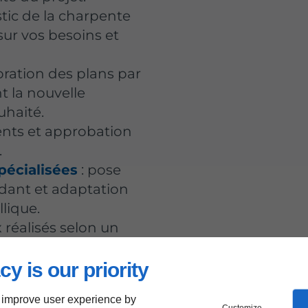
ic de la charpente
sur vos besoins et
oration des plans par
t la nouvelle
uhaité.
ents et approbation
.
pécialisées
: pose
dant et adaptation
lique.
x réalisés selon un
lés et validés par
cy is our priority
 improve user experience by