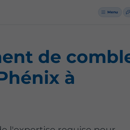
Menu
nt de combl
Phénix à
 l'expertise requise pour