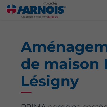
Aménageme
de maison 
Lésigny
PRIMA combles possède