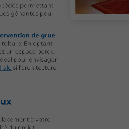
rocédés permettant
ques gênantes pour
tervention de grue
,
e toiture. En optant
mez un espace perdu
idéal pour envisager
drale
si l'architecture
aux
placement à votre
ité du projet.