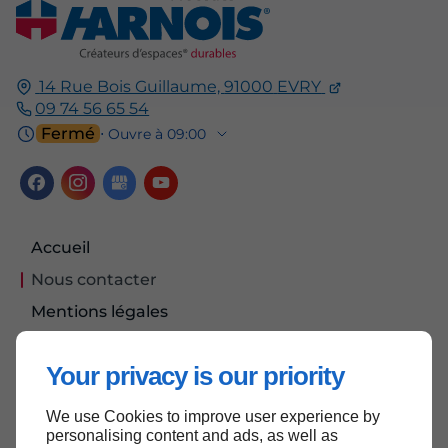
14 Rue Bois Guillaume,
91000
EVRY
09 74 56 65 54
Fermé
⋅ Ouvre à 09:00
Accueil
Nous contacter
Mentions légales
Plan du site
Your privacy is our priority
We use Cookies to improve user experience by
Haut de page
personalising content and ads, as well as