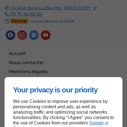
14 Rue Bois Guillaume,
91000
EVRY
09 74 56 65 54
Fermé
⋅ Ouvre demain à 09:00
Accueil
Nous contacter
Mentions légales
Plan du site
Your privacy is our priority
We use Cookies to improve user experience by
Haut de page
personalising content and ads, as well as
analyzing traffic and optimizing social networks
functionalities. By clicking "I Agree" you consent to
the use of Cookies from our providers
Google